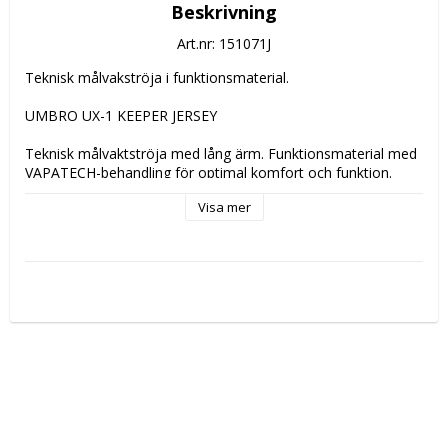
Beskrivning
Art.nr: 151071J
Teknisk målvakströja i funktionsmaterial.

UMBRO UX-1 KEEPER JERSEY

Teknisk målvaktströja med lång ärm. Funktionsmaterial med 
VAPATECH-behandling för optimal komfort och funktion. 
Rundhals med stickad krage samt stickade muddar i 
Visa mer
ärmsluten. Starka klara färger och snygga printade detaljer 
på axlarna.

Material:

100% polyester

(Siffror på rygg ingår)