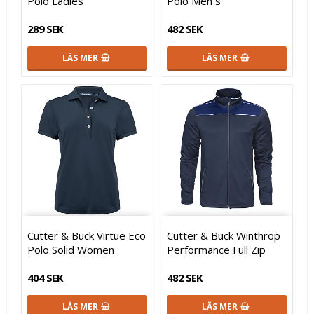
Polo Ladies
Polo Men´s
289 SEK
482 SEK
LÄS MER
LÄS MER
Cutter & Buck Virtue Eco
Cutter & Buck Winthrop
Polo Solid Women
Performance Full Zip
404 SEK
482 SEK
LÄS MER
LÄS MER