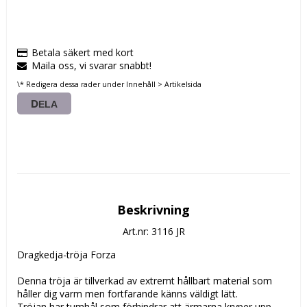
Betala säkert med kort
Maila oss, vi svarar snabbt!
\* Redigera dessa rader under Innehåll > Artikelsida
DELA
Beskrivning
Art.nr: 3116 JR
Dragkedja-tröja Forza

Denna tröja är tillverkad av extremt hållbart material som 
håller dig varm men fortfarande känns väldigt lätt.

Tröjan har tumhål som förhindrar att ärmarna kryper upp.
