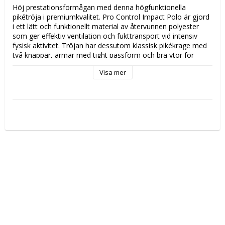
Höj prestationsförmågan med denna högfunktionella 
pikétröja i premiumkvalitet. Pro Control Impact Polo är gjord 
i ett lätt och funktionellt material av återvunnen polyester 
som ger effektiv ventilation och fukttransport vid intensiv 
fysisk aktivitet. Tröjan har dessutom klassisk pikékrage med 
två knappar, ärmar med tight passform och bra ytor för 
exponering av klubb-, sponsor- och företagsloggor. 
Visa mer
Ergonomisk design och bra stretch ger utmärkt rörelsefrihet.