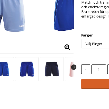
Match- och träni
och effektiv reg
Bra stretch för o
enfärgad design. 
Färger
-