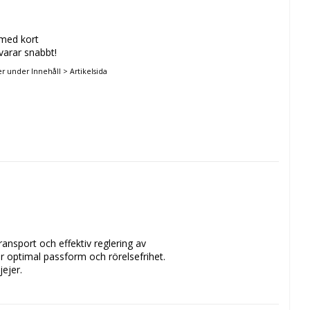
 med kort
svarar snabbt!
er under Innehåll > Artikelsida
nsport och effektiv reglering av 
 optimal passform och rörelsefrihet. 
ejer.