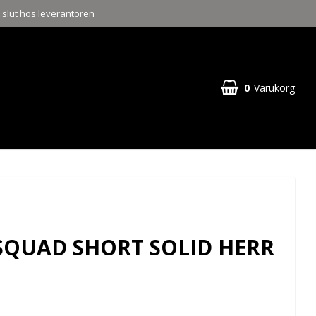
a slut hos leverantören
0
Varukorg
SQUAD SHORT SOLID HERR