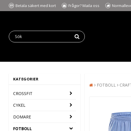
Betala säkert med kort
Frågor? Maila oss
Normalleve
KATEGORIER
FOTBOLL
CRAF
CROSSFIT
CYKEL
DOMARE
FOTBOLL