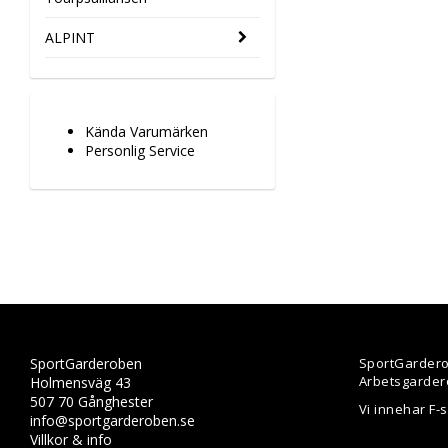
ALPINT
Kända Varumärken
Personlig Service
SportGarderoben
SportGardero
Arbetsgarder
Holmensväg 43
507 70 Gånghester
Vi innehar F-
info@sportgarderoben.se
Villkor & info