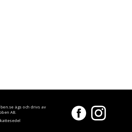
ben.se ägs och drivs av
oben AB.
skattesedel