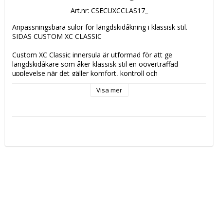
Art.nr: CSECUXCCLAS17_
Anpassningsbara sulor för längdskidåkning i klassisk stil.

SIDAS CUSTOM XC CLASSIC

Custom XC Classic innersula är utformad för att ge 
längdskidåkare som åker klassisk stil en oöverträffad 
upplevelse när det gäller komfort, kontroll och 
kraftöverföring. AMF-toppskikt för bästa komfort och känsla, 
Visa mer
Jogtene®Light-foam ger boost under alla faser av åkningen 
och EVA-basen tål alla böjningar och spänningar som alstras 
vid klassisk längdskidåkning.

OBS! Sulan måste formas före användning, kontakta din 
lokala bootfitter (sportbutik) för prisuppgift.

AMF TOP COVER: Easy step in & Moisture management

JOGTENE® LIGHT FOAM: Propulsion & dynamism

PE HIGH DENSITY BASE: Maximal resistance to bending

TRANSFLUX® CARBON & TRANSFLUX®: Support, stability 
and support transfer
