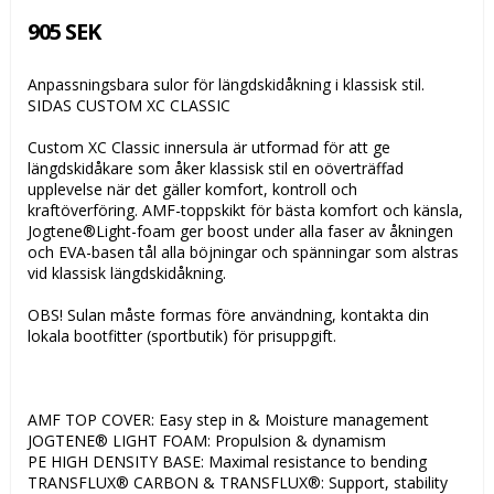
905 SEK
Anpassningsbara sulor för längdskidåkning i klassisk stil.
SIDAS CUSTOM XC CLASSIC
Custom XC Classic innersula är utformad för att ge
längdskidåkare som åker klassisk stil en oöverträffad
upplevelse när det gäller komfort, kontroll och
kraftöverföring. AMF-toppskikt för bästa komfort och känsla,
Jogtene®Light-foam ger boost under alla faser av åkningen
och EVA-basen tål alla böjningar och spänningar som alstras
vid klassisk längdskidåkning.
OBS! Sulan måste formas före användning, kontakta din
lokala bootfitter (sportbutik) för prisuppgift.
AMF TOP COVER: Easy step in & Moisture management
JOGTENE® LIGHT FOAM: Propulsion & dynamism
PE HIGH DENSITY BASE: Maximal resistance to bending
TRANSFLUX® CARBON & TRANSFLUX®: Support, stability