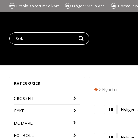
Betala säkert med kort
Frågor? Maila oss
Normalleve
KATEGORIER
Nyheter
CROSSFIT
Nyligen 
CYKEL
DOMARE
FOTBOLL
Nyligen 