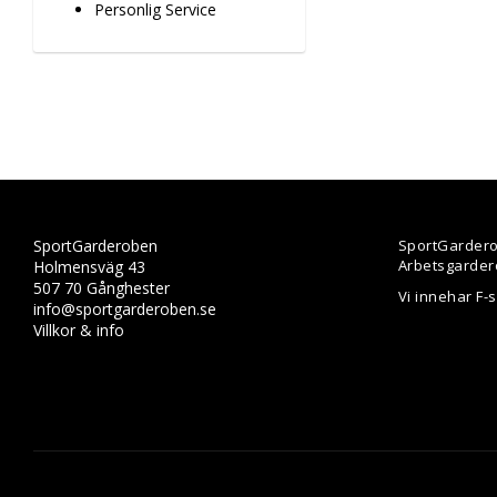
Personlig Service
SportGarderoben
SportGardero
Arbetsgarder
Holmensväg 43
507 70 Gånghester
Vi innehar F-
info@sportgarderoben.se
Villkor & info