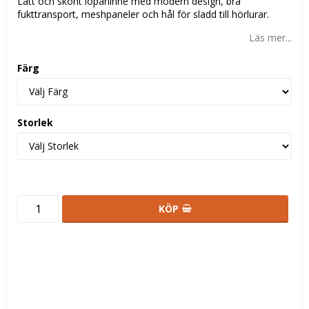
Lätt och skönt löparlinne med modern design, bra
fukttransport, meshpaneler och hål för sladd till hörlurar.
Läs mer...
Färg
Storlek
KÖP