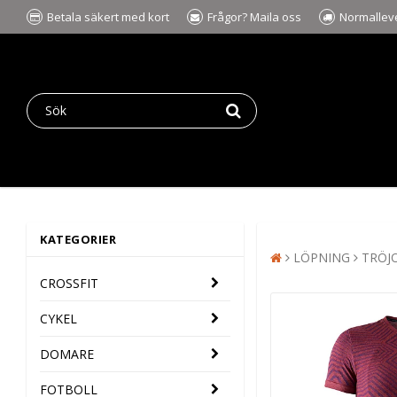
Betala säkert med kort
Frågor? Maila oss
Normalleve
KATEGORIER
LÖPNING
TRÖJ
CROSSFIT
CYKEL
DOMARE
FOTBOLL