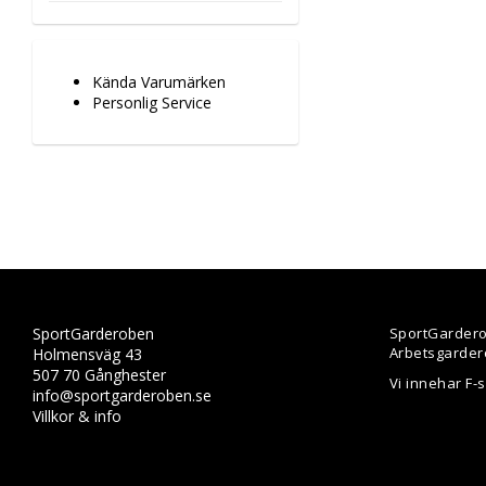
Kända Varumärken
Personlig Service
SportGarderoben
SportGardero
Arbetsgarder
Holmensväg 43
507 70 Gånghester
Vi innehar F-
info@sportgarderoben.se
Villkor & info