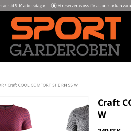
ranstid 5-10 arbetsdagar
Vi reserveras oss för att artiklar kan var
OR
Craft COOL COMFORT SHE RN SS W
Craft 
W