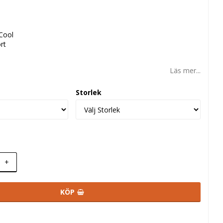
Cool
rt
Läs mer...
Storlek
+
KÖP