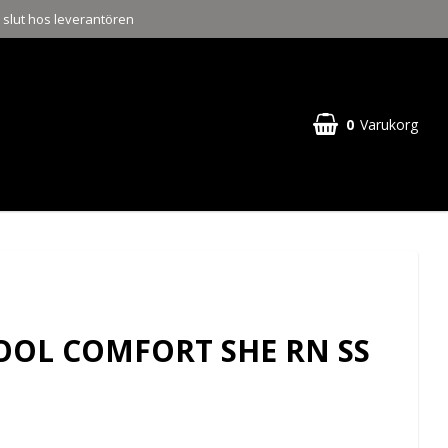
a slut hos leverantören
0
Varukorg
COOL COMFORT SHE RN SS