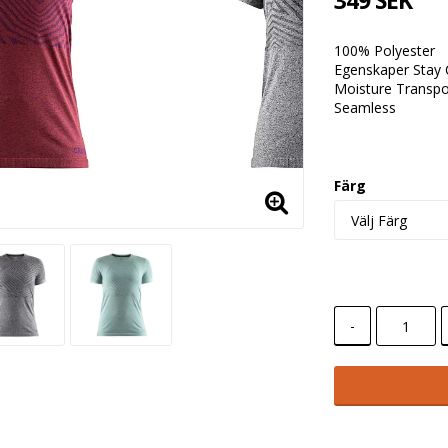
349 SEK
100% Polyester
Egenskaper Stay 
Moisture Transpo
Seamless
Färg
-