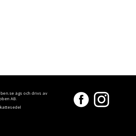
ben.se ägs och drivs av
oben AB.
skattesedel