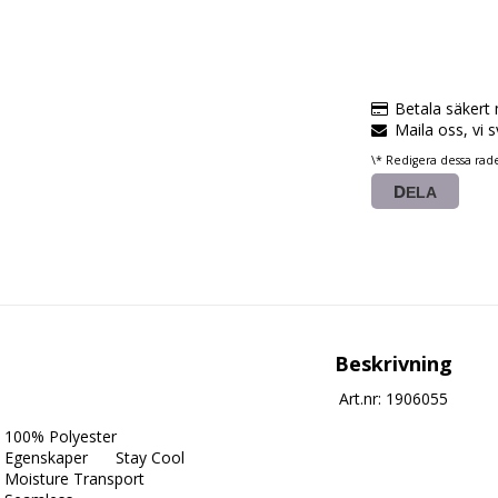
Betala säkert
Maila oss, vi 
\* Redigera dessa rad
DELA
Beskrivning
Art.nr: 1906055
100% Polyester

Egenskaper	 Stay Cool

Moisture Transport
