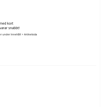
 med kort
svarar snabbt!
er under Innehåll > Artikelsida