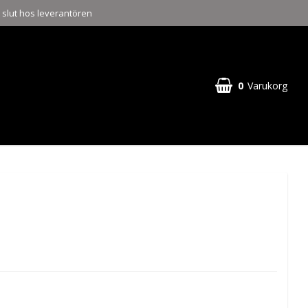
a slut hos leverantören
0
Varukorg