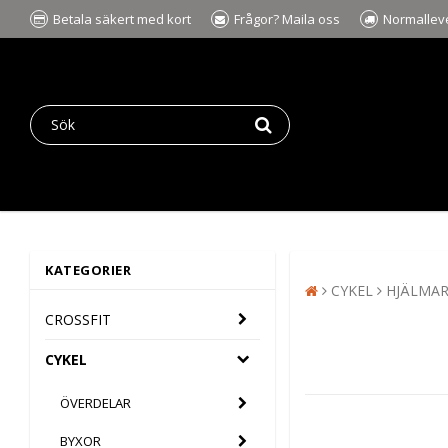
Betala säkert med kort
Frågor? Maila oss
Normalleve
KATEGORIER
CYKEL
HJÄLMA
CROSSFIT
CYKEL
ÖVERDELAR
BYXOR