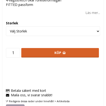
4-vägsstretch ökar rörelseförmågan
FITTED passform
Läs mer...
Storlek
KÖP
Betala säkert med kort
Maila oss, vi svarar snabbt!
\* Redigera dessa rader under Innehåll > Artikelsida