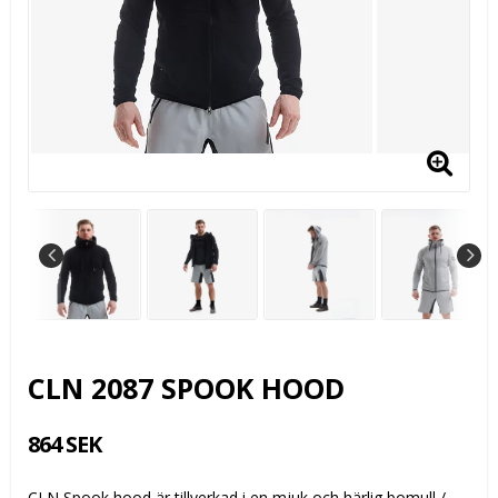
CLN 2087 SPOOK HOOD
864 SEK
CLN Spook hood är tillverkad i en mjuk och härlig bomull /