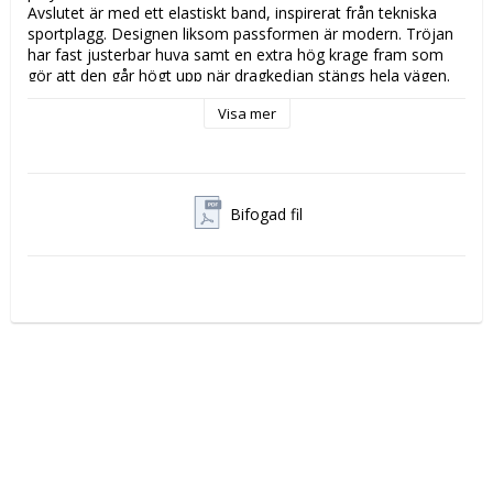
Avslutet är med ett elastiskt band, inspirerat från tekniska 
sportplagg. Designen liksom passformen är modern. Tröjan 
har fast justerbar huva samt en extra hög krage fram som 
gör att den går högt upp när dragkedjan stängs hela vägen. 
Två fickor samt en siliconbadge på ena armen. En perfekt 
Visa mer
tröja till och från gymmet.

Normal passform

80% Bomull / 20% Polyester, 300 g/m2

Bifogad fil
Modellen har storlek L, är 178cm och väger 85kg