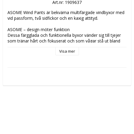
Art.nr: 1909637
ASOME Wind Pants är bekväma multifärgade vindbyxor med 
vid passform, två sidfickor och en kaxig attityd.

ASOME – design möter funktion

Dessa färgglada och funktionella byxor vänder sig till tjejer 
som tränar hårt och fokuserat och som vågar stå ut bland 
mängden. Med starka neonfärger, tidlös svart och 
Visa mer
avancerade material har du perfekta förutsättningar att maxa 
såväl prestation som uttryck. Be awesome.

Studio

ASOME Wind Pants är en del av vår Studio-kollektion. En 
kollektion som riktar sig till målmedvetna individer som gillar 
starka uttryck och hård träning. Moderna plagg gjorda av 
exklusiva, funktionella och bekväma material med innovativ 
design.

• Funktionell polyester

• Elastisk midjeresår med justerbar dragsko

• Två sidfickor

• Elastisk resår i benslut

• Lös passform