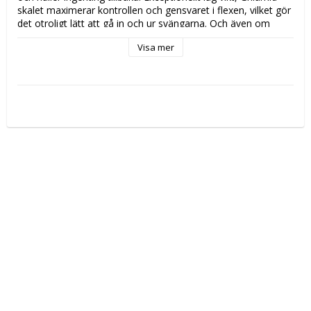
skalet maximerar kontrollen och gensvaret i flexen, vilket gör 
det otroligt lätt att gå in och ur svängarna. Och även om 
pjäxan har en exakt passform, ger Custom Cork 
Visa mer
anpassningsbara innersko möjlighet till exakt den komfort du 
behöver ladda från första till sista åk. Innerskon, lästen och 
skalet kan enkelt anpassas för en optimal passform som 
ytterligare förbättrar din komfort och självförtroende. 
Primaloft®-isolering ger extra värme och GripWalk-sulan 
förbättrar kraft, hållbarhet och prestanda. Med en 
oöverträffad fokus på detaljer visar Speedmachine Elite hur 
en pjäxa ska se ut och prestera.

Flex index: 130

Lästbredd: 100 mm

Size Range: 24.0 - 31.0

Soles: GRIP WALK

Shell: INFRARED GRILAMID

Cuff: INFRARED PU

Liner: 3D Cork Fit Primaloft® LIGHT
